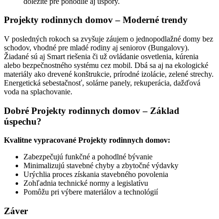
dôležité pre pohodlie aj úspory.
Projekty rodinnych domov – Moderné trendy
V posledných rokoch sa zvyšuje záujem o jednopodlažné domy bez
schodov, vhodné pre mladé rodiny aj seniorov (Bungalovy).
Žiadané sú aj Smart riešenia či už ovládanie osvetlenia, kúrenia
alebo bezpečnostného systému cez mobil. Dbá sa aj na ekologické
materiály ako drevené konštrukcie, prírodné izolácie, zelené strechy.
Energetická sebestačnosť, solárne panely, rekuperácia, dažďová
voda na splachovanie.
Dobré Projekty rodinnych domov – Základ
úspechu?
Kvalitne vypracované Projekty rodinnych domov:
Zabezpečujú funkčné a pohodlné bývanie
Minimalizujú stavebné chyby a zbytočné výdavky
Urýchlia proces získania stavebného povolenia
Zohľadnia technické normy a legislatívu
Pomôžu pri výbere materiálov a technológií
Záver