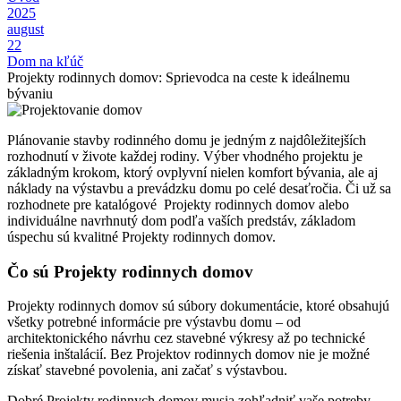
2025
august
22
Dom na kľúč
Projekty rodinnych domov: Sprievodca na ceste k ideálnemu
bývaniu
Plánovanie stavby rodinného domu je jedným z najdôležitejších
rozhodnutí v živote každej rodiny. Výber vhodného projektu je
základným krokom, ktorý ovplyvní nielen komfort bývania, ale aj
náklady na výstavbu a prevádzku domu po celé desaťročia. Či už sa
rozhodnete pre katalógové Projekty rodinnych domov alebo
individuálne navrhnutý dom podľa vaších predstáv, základom
úspechu sú kvalitné Projekty rodinnych domov.
Čo sú Projekty rodinnych domov
Projekty rodinnych domov sú súbory dokumentácie, ktoré obsahujú
všetky potrebné informácie pre výstavbu domu – od
architektonického návrhu cez stavebné výkresy až po technické
riešenia inštalácií. Bez Projektov rodinnych domov nie je možné
získať stavebné povolenia, ani začať s výstavbou.
Dobré Projekty rodinnych domov musia zohľadniť vaše potreby,