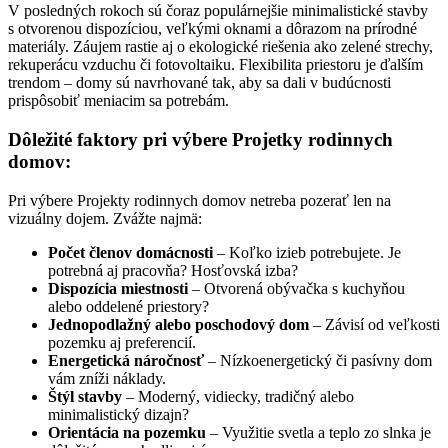
V posledných rokoch sú čoraz populárnejšie minimalistické stavby
s otvorenou dispozíciou, veľkými oknami a dôrazom na prírodné
materiály. Záujem rastie aj o ekologické riešenia ako zelené strechy,
rekuperácu vzduchu či fotovoltaiku. Flexibilita priestoru je ďalším
trendom – domy sú navrhované tak, aby sa dali v budúcnosti
prispôsobiť meniacim sa potrebám.
Dôležité faktory pri výbere Projetky rodinnych
domov:
Pri výbere Projekty rodinnych domov netreba pozerať len na
vizuálny dojem. Zvážte najmä:
Počet členov domácnosti
– Koľko izieb potrebujete. Je
potrebná aj pracovňa? Hosťovská izba?
Dispozícia miestnosti
– Otvorená obývačka s kuchyňou
alebo oddelené priestory?
Jednopodlažný alebo poschodový dom
– Závisí od veľkosti
pozemku aj preferencií.
Energetická náročnosť
– Nízkoenergetický či pasívny dom
vám zníži náklady.
Štýl stavby
– Moderný, vidiecky, tradičný alebo
minimalistický dizajn?
Orientácia na pozemku
– Využitie svetla a teplo zo slnka je