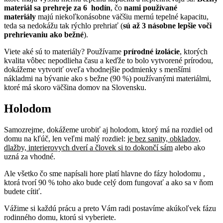
materiál sa prehreje za 6 hodín
, čo
nami používané
materiály
majú niekoľkonásobne väčšiu mernú tepelné kapacitu,
teda sa nedokážu tak rýchlo prehriať (
sú
až 3 násobne lepšie voči
prehrievaniu ako bežné
).
Viete aké sú to materiály? Používame
prírodné izolácie
, ktorých
kvalita vôbec nepodlieha času a keďže to bolo vytvorené prírodou,
dokážeme vytvoriť oveľa vhodnejšie podmienky s menšími
nákladmi na bývanie ako s bežne (90 %) používanými materiálmi,
ktoré má skoro väčšina domov na Slovensku.
Holodom
Samozrejme, dokážeme urobiť aj holodom, ktorý má na rozdiel od
domu na kľúč, len veľmi malý rozdiel:
je bez sanity, obkladov,
dlažby, interierovych dverí a človek si to dokončí sám
alebo ako
uzná za vhodné.
Ale všetko čo sme napísali hore platí hlavne do fázy holodomu ,
ktorá tvorí 90 % toho ako bude celý dom fungovať a ako sa v ňom
budete cítiť.
Vážime si každú prácu a preto Vám radi postavíme akúkoľvek fázu
rodinného domu, ktorú si vyberiete.