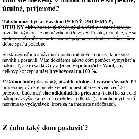
útulné, príjemné?
Takýto môže byť aj Váš dom PEKNÝ, PRIJEMNÝ,
ÚTULNÝ
alebo bude taký obyčajný ako všetky ostatné ktoré pri
rovnakej výmere a zlom návrhu môže vyzerať malo, neútulne, zle sa
bude zariaďovať a nebude pôsobiť príjemne, nebude sa Vám v ňom
dobre spať a podobne.
So skúsenosťami a návrhmi mnoho rodinných domov, ktoré sme
navrhli a postavili, Vám dokážeme takýto dom pomôcť vymyslieť a
nakresliť, ale to sa dá vždy a jedine
v spolupráci s Vami
, aby
celkový koncept a
návrh vyhovoval na 100 %
.
Váš dom bude
priestranný,
pôsobiť útulne a luxusne zároveň.
Pri
primeranej výmere budete vedieť umiestniť oveľa viac vecí do
priestoru, bude mať
viac odkladacieho priestoru
(nakoľko sa trend
nákupov zvyšuje a tie treba niekde aj odkladať) a mnoho iných vecí
nazvime to
vychytávok
, ktoré sa na internete nedočítate:).
Z čoho taký dom postaviť?