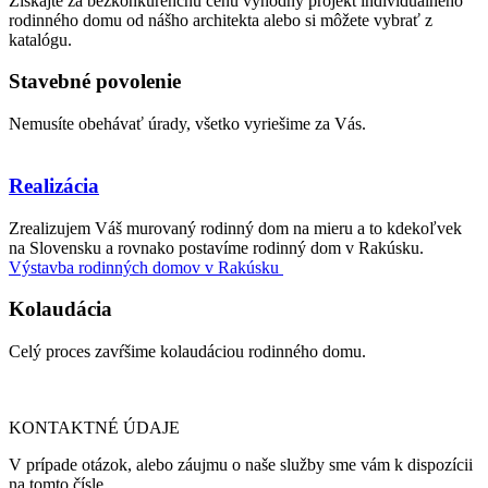
Získajte za bezkonkurenčnú cenu výhodný projekt individuálneho
rodinného domu od nášho architekta alebo si môžete vybrať z
katalógu.
Stavebné povolenie
Nemusíte obehávať úrady, všetko vyriešime za Vás.
Realizácia
Zrealizujem Váš murovaný rodinný dom na mieru a to kdekoľvek
na Slovensku a rovnako postavíme rodinný dom v Rakúsku.
Výstavba rodinných domov v Rakúsku
Kolaudácia
Celý proces zavŕšime kolaudáciou rodinného domu.
KONTAKTNÉ ÚDAJE
V prípade otázok, alebo záujmu o naše služby sme vám k dispozícii
na tomto čísle.