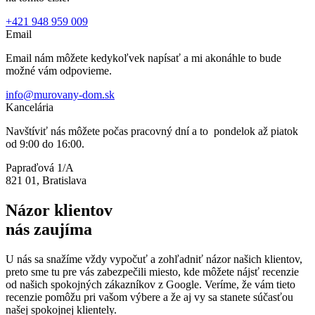
+421 948 959 009
Email
Email nám môžete kedykoľvek napísať a mi akonáhle to bude
možné vám odpovieme.
info@murovany-dom.sk
Kancelária
Navštíviť nás môžete počas pracovný dní a to pondelok až piatok
od 9:00 do 16:00.
Papraďová 1/A
821 01, Bratislava
Názor klientov
nás zaujíma
U nás sa snažíme vždy vypočuť a zohľadniť názor našich klientov,
preto sme tu pre vás zabezpečili miesto, kde môžete nájsť recenzie
od našich spokojných zákazníkov z Google. Veríme, že vám tieto
recenzie pomôžu pri vašom výbere a že aj vy sa stanete súčasťou
našej spokojnej klientely.