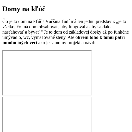
Domy na kľúč
Čo je to dom na kľúč? Väčšina ľudí má len jednu predstavu: „je to
všetko, čo má dom obsahovať, aby fungoval a aby sa dalo
nasťahovať a bývať.“ Je to dom od základovej dosky až po funkčné
umývadlo, wc, vymaľované steny. Ale
okrem toho k tomu patrí
mnoho iných vecí
ako je samotný projekt a návrh.