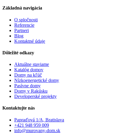
Základná navigácia
O spločnosti
Referencie
Partneri
Blog
Kontaktné údaje
Dôležité odkazy
Aktuálne staviame
Katalóg domov
Domy na kľúč
Nízkoenergetické domy
Pasívne domy
Domy v Rakúsku
Developerské projekty
Kontaktujte nás
Papraďová 1/A, Bratislava
+421 948 959 009
info@murovany-dom.sk