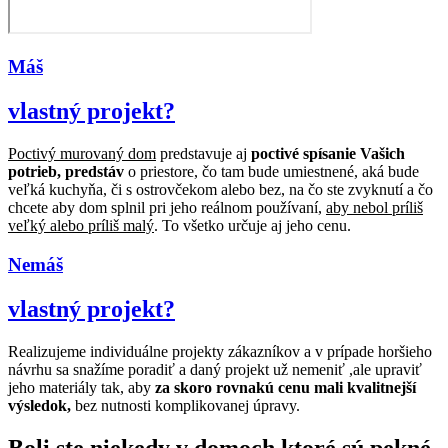
Máš
vlastný projekt?
Poctivý murovaný dom
predstavuje aj
poctivé spísanie Vašich
potrieb, predstáv
o priestore, čo tam bude umiestnené, aká bude
veľká kuchyňa, či s ostrovčekom alebo bez, na čo ste zvyknutí a čo
chcete aby dom splnil pri jeho reálnom používaní,
aby nebol príliš
veľký alebo príliš malý
. To všetko určuje aj jeho cenu.
Nemáš
vlastný projekt?
Realizujeme individuálne projekty zákazníkov a v prípade horšieho
návrhu sa snažíme poradiť a daný projekt už nemeniť ,ale upraviť
jeho materiály tak, aby
za skoro rovnakú cenu mali kvalitnejší
výsledok,
bez nutnosti komplikovanej úpravy.
Boli ste niekedy v domoch ktoré sú pekné,