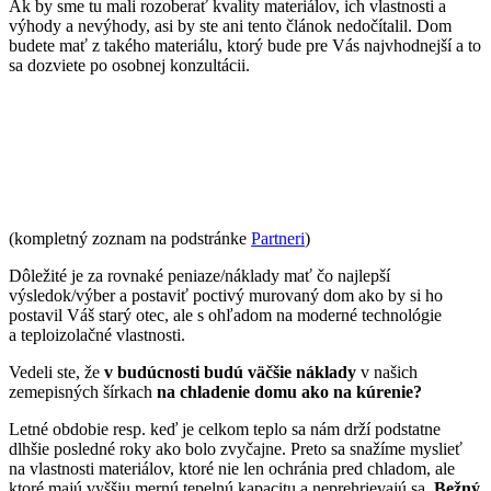
Ak by sme tu mali rozoberať kvality materiálov, ich vlastnosti a
výhody a nevýhody, asi by ste ani tento článok nedočítalil. Dom
budete mať z takého materiálu, ktorý bude pre Vás najvhodnejší a to
sa dozviete po osobnej konzultácii.
(kompletný zoznam na podstránke
Partneri
)
Dôležité je za rovnaké peniaze/náklady mať čo najlepší
výsledok/výber a postaviť poctivý murovaný dom ako by si ho
postavil Váš starý otec, ale s ohľadom na moderné technológie
a teploizolačné vlastnosti.
Vedeli ste, že
v budúcnosti budú väčšie náklady
v našich
zemepisných šírkach
na chladenie domu ako na kúrenie?
Letné obdobie resp. keď je celkom teplo sa nám drží podstatne
dlhšie posledné roky ako bolo zvyčajne. Preto sa snažíme myslieť
na vlastnosti materiálov, ktoré nie len ochránia pred chladom, ale
ktoré majú vyššiu mernú tepelnú kapacitu a neprehrievajú sa.
Bežný