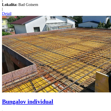
|
Lokalita:
Bad Goisern
|
Detail
Bungalov individual