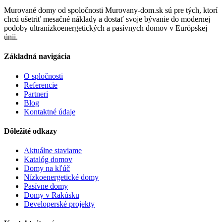
Murované domy od spoločnosti Murovany-dom.sk sú pre tých, ktorí
chcú ušetriť mesačné náklady a dostať svoje bývanie do modernej
podoby ultranízkoenergetických a pasívnych domov v Európskej
únii.
Základná navigácia
O spločnosti
Referencie
Partneri
Blog
Kontaktné údaje
Dôležité odkazy
Aktuálne staviame
Katalóg domov
Domy na kľúč
Nízkoenergetické domy
Pasívne domy
Domy v Rakúsku
Developerské projekty