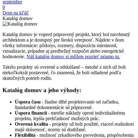
september
9
Dom na kľúč
Katalóg domov
Katalóg domov je vopred pripravený projekt, ktorý bol navrhnutý
architektom a je dostupný pre širokú verejnosť. Nájdete v ňom
všetky informácie: pôdorys, rozmery, dispozíciu miestností,
vizualizacie, prípadne aj predbežný rozpočet alebo energetické
hodnotenie.
Náš katalóg domov si môžete pozrieť priamo tu.
Takéto projekty sú overené a odskúšané – mnohé z nich už boli
niekoľkokrát postavené, čo znamená, že boli odladené podľa
skutočných potrieb rodín.
Katalóg domov a jeho výhody:
Úspora času
- žiadne dlhé projektovanie od začiatku,
štandardné dokumentácie sú pripravené.
Úspora financií
- menšie náklady oproti individuálnému
projektu, lepšia prehľadnosť možných prác.
Overená kvalita
- projekty už boli použité, viacerí realizátori
majú skúsenosť, normy sú dodržané.
Flexibilita
- možnosť zrkadlového prevedenia, prispôsobenia