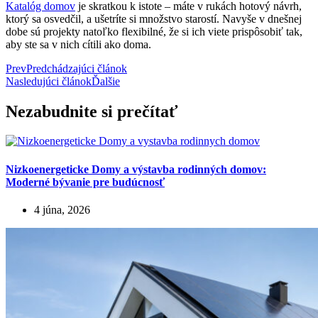
Katalóg domov
je skratkou k istote – máte v rukách hotový návrh,
ktorý sa osvedčil, a ušetríte si množstvo starostí. Navyše v dnešnej
dobe sú projekty natoľko flexibilné, že si ich viete prispôsobiť tak,
aby ste sa v nich cítili ako doma.
Prev
Predchádzajúci článok
Nasledujúci článok
Ďalšie
Nezabudnite si prečítať
Nizkoenergeticke Domy a výstavba rodinných domov:
Moderné bývanie pre budúcnosť
4 júna, 2026