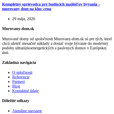
Kompletný sprievodca pre budúcich majiteľov bývania –
murovany dom na kluc cena
29 mája, 2026
Murovany-dom.sk
Murované domy od spoločnosti Murovany-dom.sk sú pre tých, ktorí
chcú ušetriť mesačné náklady a dostať svoje bývanie do modernej
podoby ultranízkoenergetických a pasívnych domov v Európskej
únii.
Základná navigácia
O spločnosti
Referencie
Partneri
Blog
Kontaktné údaje
Dôležité odkazy
Aktuálne staviame