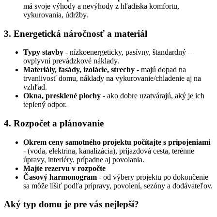
má svoje výhody a nevýhody z hľadiska komfortu,
vykurovania, údržby.
3. Energetická náročnosť a materiál
Typy stavby
- nízkoenergeticky, pasívny, štandardný –
ovplyvní prevádzkové náklady.
Materiály, fasády, izolácie, strechy
- majú dopad na
trvanlivosť domu, náklady na vykurovanie/chladenie aj na
vzhľad.
Okna, presklené plochy
- ako dobre uzatvárajú, aký je ich
teplený odpor.
4. Rozpočet a plánovanie
Okrem ceny samotného projektu počítajte s pripojeniami
- (voda, elektrina, kanalizácia), príjazdová cesta, terénne
úpravy, interiéry, prípadne aj povolania.
Majte rezervu v rozpočte
Časový harmonogram
- od výbery projektu po dokončenie
sa môže líšiť podľa prípravy, povolení, sezóny a dodávateľov.
Aký typ domu je pre vás nejlepší?