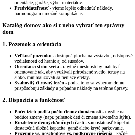
orientácie, garáže, výber materiálov.
Predvídateľnosť
- vieme lepšie odhadnúť náklady,
harmonogram i možné komplikácie.
Katalóg domov ako si z neho vybrať ten správny
dom
1. Pozemok a orientácia
Veľkosť pozemku
- dostupná plocha na výstavbu, odstupové
vzdialenosti od hranic aj od susedov.
Orientácia strán sveta
- obytné miestnosti by mali byť
orientované tak, aby využívali prirodzené svetlo, terasy na
slnko, minimalizovali sa tieniace efekty.
Svahovitý či rovný terén
- podľa toho sa výberom domu
prispôsobujú základy a prípadne náklady na terénne úpravy.
2. Dispozícia a funkčnosť
Počet izieb podľa počtu členov domácnosti
- myslite na
budúce zmeny (napr. prírastok deti či zmena životného štýlu).
Rozdelenie denných/nočných častí
- samostatnosť kúpeľní:
dostatočná úložná kapacita: garáž alebo kryté parkovanie.
Prízemné vs. poschodové vs. podkrovné riešenia
- každé