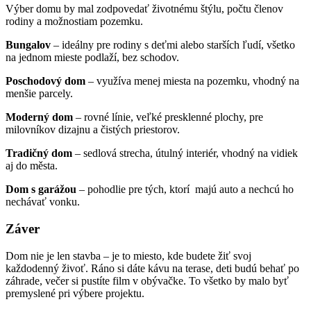
Výber domu by mal zodpovedať životnému štýlu, počtu členov
rodiny a možnostiam pozemku.
Bungalov
– ideálny pre rodiny s deťmi alebo starších ľudí, všetko
na jednom mieste podlaží, bez schodov.
Poschodový dom
– využíva menej miesta na pozemku, vhodný na
menšie parcely.
Moderný dom
– rovné línie, veľké presklenné plochy, pre
milovníkov dizajnu a čistých priestorov.
Tradičný dom
– sedlová strecha, útulný interiér, vhodný na vidiek
aj do města.
Dom s garážou
– pohodlie pre tých, ktorí majú auto a nechcú ho
nechávať vonku.
Záver
Dom nie je len stavba – je to miesto, kde budete žiť svoj
každodenný živoť. Ráno si dáte kávu na terase, deti budú behať po
záhrade, večer si pustíte film v obývačke. To všetko by malo byť
premyslené pri výbere projektu.