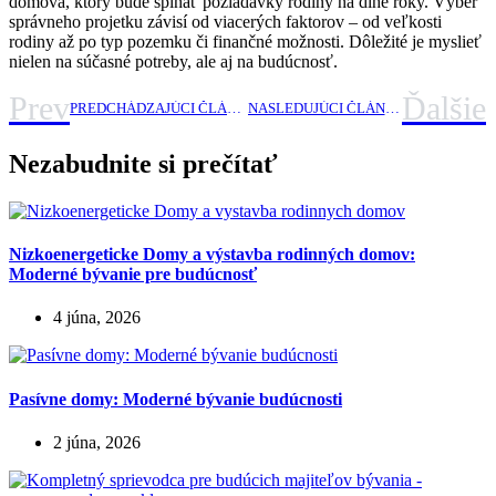
domova, ktorý bude spĺňať požiadavky rodiny na dlhé roky. Výber
správneho projetku závisí od viacerých faktorov – od veľkosti
rodiny až po typ pozemku či finančné možnosti. Dôležité je myslieť
nielen na súčasné potreby, ale aj na budúcnosť.
Prev
Ďalšie
PREDCHÁDZAJÚCI ČLÁNOK
NASLEDUJÚCI ČLÁNOK
Nezabudnite si prečítať
Nizkoenergeticke Domy a výstavba rodinných domov:
Moderné bývanie pre budúcnosť
4 júna, 2026
Pasívne domy: Moderné bývanie budúcnosti
2 júna, 2026