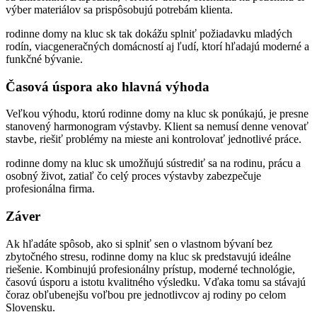
výber materiálov sa prispôsobujú potrebám klienta.
rodinne domy na kluc sk tak dokážu splniť požiadavku mladých
rodín, viacgeneračných domácností aj ľudí, ktorí hľadajú moderné a
funkčné bývanie.
Časová úspora ako hlavná výhoda
Veľkou výhodu, ktorú rodinne domy na kluc sk ponúkajú, je presne
stanovený harmonogram výstavby. Klient sa nemusí denne venovať
stavbe, riešiť problémy na mieste ani kontrolovať jednotlivé práce.
rodinne domy na kluc sk umožňujú sústrediť sa na rodinu, prácu a
osobný život, zatiaľ čo celý proces výstavby zabezpečuje
profesionálna firma.
Záver
Ak hľadáte spôsob, ako si splniť sen o vlastnom bývaní bez
zbytočného stresu, rodinne domy na kluc sk predstavujú ideálne
riešenie. Kombinujú profesionálny prístup, moderné technológie,
časovú úsporu a istotu kvalitného výsledku. Vďaka tomu sa stávajú
čoraz obľubenejšu voľbou pre jednotlivcov aj rodiny po celom
Slovensku.