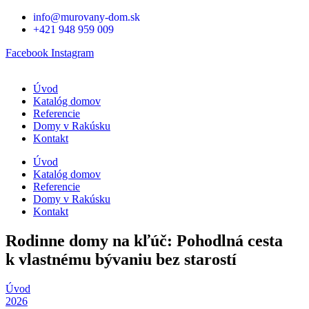
Preskočiť
info@murovany-dom.sk
na
+421 948 959 009
obsah
Facebook
Instagram
Úvod
Katalóg domov
Referencie
Domy v Rakúsku
Kontakt
Úvod
Katalóg domov
Referencie
Domy v Rakúsku
Kontakt
Rodinne domy na kľúč: Pohodlná cesta
k vlastnému bývaniu bez starostí
Úvod
2026