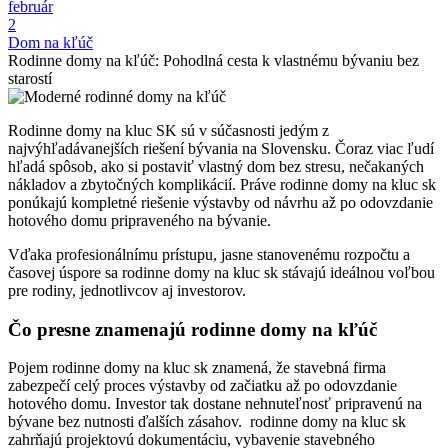
február
2
Dom na kľúč
Rodinne domy na kľúč: Pohodlná cesta k vlastnému bývaniu bez
starostí
Rodinne domy na kluc SK sú v súčasnosti jedým z
najvýhľadávanejších riešení bývania na Slovensku. Čoraz viac ľudí
hľadá spôsob, ako si postaviť vlastný dom bez stresu, nečakaných
nákladov a zbytočných komplikácií. Práve rodinne domy na kluc sk
ponúkajú kompletné riešenie výstavby od návrhu až po odovzdanie
hotového domu pripraveného na bývanie.
Vďaka profesionálnímu prístupu, jasne stanovenému rozpočtu a
časovej úspore sa rodinne domy na kluc sk stávajú ideálnou voľbou
pre rodiny, jednotlivcov aj investorov.
Čo presne znamenajú rodinne domy na kľúč
Pojem rodinne domy na kluc sk znamená, že stavebná firma
zabezpečí celý proces výstavby od začiatku až po odovzdanie
hotového domu. Investor tak dostane nehnuteľnosť pripravenú na
bývane bez nutnosti ďalších zásahov. rodinne domy na kluc sk
zahrňajú projektovú dokumentáciu, vybavenie stavebného