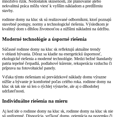
množstvo rizík. Nedostatok skúseností, zle plánovanie alebo
nekvalitná práca môžu viesť k vyšším nákladom a predĺženiu
stavby.
rodinne domy na kluc sk sú realizované odborníkmi, ktorí poznajú
stavebné postupy, normy a technologické riešenia. Výsledkom je
kvalitný dom s dlhšou životnosťou a nižšími nákladmi na údržbu.
Moderné technológie a úsporné riešenia
Súčasné rodinne domy na kluc sk reflektujú aktuálne trendy
v oblasti bývania. Dôraz sa kladie na energetickú úspornosť,
ekologické riešenia a moderné technológie. Medzi bežné štandardy
patria tepelné čerpadlá, podlahové kúrenie, rekuperácia vzduchu či
príprava na fotovoltaické panely.
Vďaka týmto riešeniam sú prevádzkové náklady domu výrazne
nižšie a bývanie je komfortné počas celého roka. rodinne domy na
kluc sk tak nie sú len o rýchlej výstavbe, ale aj o dlhodobej
udržateľnosti.
Individuálne riešenia na mieru
Aj ked ide o rodinne domy na kluc sk, rodinne domy na kluc sk nie
sú uniformné. Dispozícia, veľkosť domu, orientácia na pozemku či