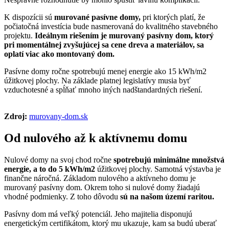
K dispozícii sú
murované pasívne domy,
pri ktorých platí, že
počiatočná investícia bude nasmerovaná do kvalitného stavebného
projektu.
Ideálnym riešením je murovaný pasívny dom, ktorý
pri momentálnej zvyšujúcej sa cene dreva a materiálov, sa
oplatí viac ako montovaný dom.
Pasívne domy ročne spotrebujú menej energie ako 15 kWh/m2
úžitkovej plochy. Na základe platnej legislatívy musia byť
vzduchotesné a spĺňať mnoho iných nadštandardných riešení.
Zdroj:
murovany-dom.sk
Od nulového až k aktívnemu domu
Nulové domy na svoj chod ročne
spotrebujú minimálne množstvá
energie, a to do 5 kWh/m2
úžitkovej plochy. Samotná výstavba je
finančne náročná. Základom nulového a aktívneho domu je
murovaný pasívny dom. Okrem toho si nulové domy žiadajú
vhodné podmienky. Z toho dôvodu
sú na našom území raritou.
Pasívny dom má veľký potenciál. Jeho majitelia disponujú
energetickým certifikátom, ktorý mu ukazuje, kam sa budú uberať