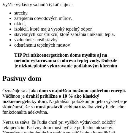
Vyššie výdavky sa budú týkať najmä:
strechy,
zateplenia obvodových múrov,
okien,
izolácií, ktoré majú vysoký tepelný odpor,
stavebných konštrukcií, ktoré zabránia unikaniu tepla.
vzduchotesnosti stavby
odstráneniu tepelných mostov
TIP
Pri nízkoenergetickom dome myslite aj na
metódu vykurovania či ohrevu teplej vody. Dôležité
je nízkoteplotné vykurovanie podlahovým kúrením
Pasívny dom
Označuje sa aj ako
dom s najnižšou možnou spotrebou energií.
Väčšinou je
drahší približne o 10 % ako klasický
nízkoenergetický dom.
Najdrahšou položkou pri jeho výstavbe je
skutočnosť, že sa
musí postaviť celý naraz.
Iba vtedy bude jeho
funkcionalita adekvátna.
Neraz sa stáva, že ľudia chcú pri vyšších výdavkoch odložiť
rekuperáciu. Pasívny dom musí byť ale perfektne utesnený.
Nesprávne rozhodnutie by mohlo spustiť lavínu komplikácií.