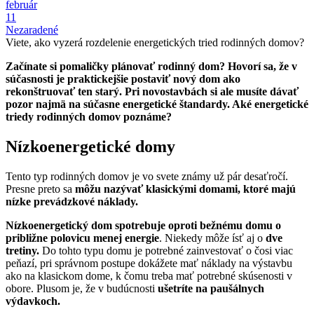
február
11
Nezaradené
Viete, ako vyzerá rozdelenie energetických tried rodinných domov?
Začínate si pomaličky plánovať rodinný dom? Hovorí sa, že v
súčasnosti je praktickejšie postaviť nový dom ako
rekonštruovať ten starý. Pri novostavbách si ale musíte dávať
pozor najmä na súčasne energetické štandardy. Aké energetické
triedy rodinných domov poznáme?
Nízkoenergetické domy
Tento typ rodinných domov je vo svete známy už pár desaťročí.
Presne preto sa
môžu nazývať klasickými domami, ktoré majú
nízke prevádzkové náklady.
Nízkoenergetický dom spotrebuje oproti bežnému domu o
približne polovicu menej energie
. Niekedy môže ísť aj o
dve
tretiny.
Do tohto typu domu je potrebné zainvestovať o čosi viac
peňazí, pri správnom postupe dokážete mať náklady na výstavbu
ako na klasickom dome, k čomu treba mať potrebné skúsenosti v
obore. Plusom je, že v budúcnosti
ušetríte na paušálnych
výdavkoch.