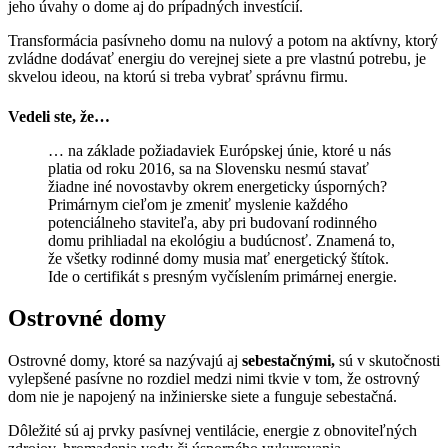
jeho úvahy o dome aj do prípadných investícií.
Transformácia pasívneho domu na nulový a potom na aktívny, ktorý
zvládne dodávať energiu do verejnej siete a pre vlastnú potrebu, je
skvelou ideou, na ktorú si treba vybrať správnu firmu.
Vedeli ste, že…
… na základe požiadaviek Európskej únie, ktoré u nás
platia od roku 2016, sa na Slovensku nesmú stavať
žiadne iné novostavby okrem energeticky úsporných?
Primárnym cieľom je zmeniť myslenie každého
potenciálneho staviteľa, aby pri budovaní rodinného
domu prihliadal na ekológiu a budúcnosť. Znamená to,
že všetky rodinné domy musia mať energetický štítok.
Ide o certifikát s presným vyčíslením primárnej energie.
Ostrovné domy
Ostrovné domy, ktoré sa nazývajú aj
sebestačnými,
sú v skutočnosti
vylepšené pasívne no rozdiel medzi nimi tkvie v tom, že ostrovný
dom nie je napojený na inžinierske siete a funguje sebestačná.
Dôležité sú aj prvky pasívnej ventilácie, energie z obnoviteľných