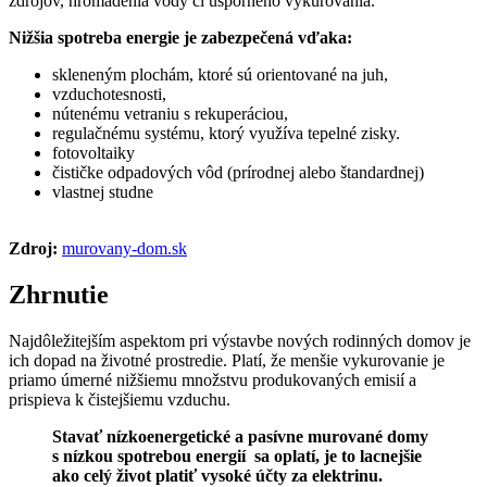
zdrojov, hromadenia vody či úsporného vykurovania.
Nižšia spotreba energie je zabezpečená vďaka:
skleneným plochám, ktoré sú orientované na juh,
vzduchotesnosti,
nútenému vetraniu s rekuperáciou,
regulačnému systému, ktorý využíva tepelné zisky.
fotovoltaiky
čističke odpadových vôd (prírodnej alebo štandardnej)
vlastnej studne
Zdroj:
murovany-dom.sk
Zhrnutie
Najdôležitejším aspektom pri výstavbe nových rodinných domov je
ich dopad na životné prostredie. Platí, že menšie vykurovanie je
priamo úmerné nižšiemu množstvu produkovaných emisií a
prispieva k čistejšiemu vzduchu.
Stavať nízkoenergetické a pasívne murované domy
s nízkou spotrebou energií sa oplatí, je to lacnejšie
ako celý život platiť vysoké účty za elektrinu.